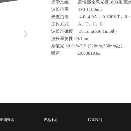
光学系统 高性能全息光栅1800条/毫
波长范围 190-1100nm
光度范围 -4.0- 4.0A， 0-300%T , -0～
工作方式 A、T、C、E
ꁇ
波长准确度 ±0.1nm(656.1nm处)
波长重复性 ≤0.1nm
杂散光 ≤0.01%T@ (220nm,360nm处）
噪声 ±0.0001Abs
新闻资讯
产品中心
联系我们