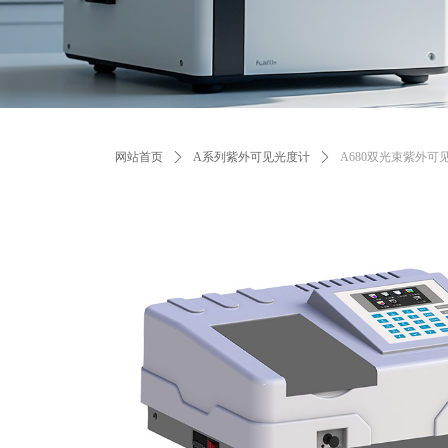
网站首页
ꄲ
A系列紫外可见光度计
ꄲ
A680双光束紫外可