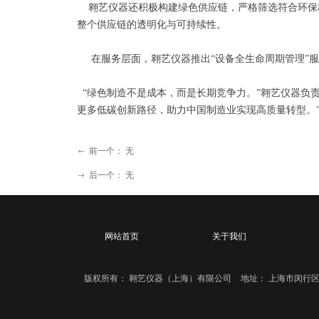
翱艺仪器还积极构建绿色供应链，严格筛选符合环保
整个供应链的透明化与可持续性。
在服务层面，翱艺仪器推出“设备全生命周期管理”服
“绿色制造不是成本，而是长期竞争力。”翱艺仪器负
更多低碳创新路径，助力中国制造业实现高质量转型。
前一个：
无
ꂃ
后一个：
无
ꁹ
网站首页
关于我们
版权所有：
翱艺仪器（上海）有限公司
地址：
上海市闵行区